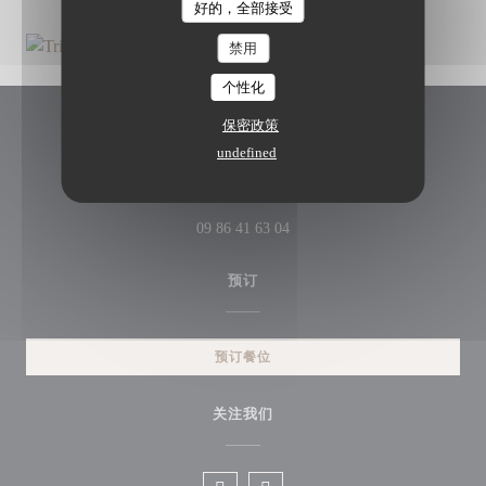
好的，全部接受
禁用
个性化
保密政策
Restaurant Origines Paris
undefined
((在新窗口中打开))
6 rue de Ponthieu 75008 Paris
09 86 41 63 04
预订
预订餐位
关注我们