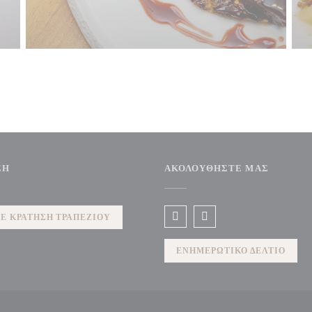
ΣΗ
ΑΚΟΛΟΥΘΉΣΤΕ ΜΑΣ
Ε ΚΡΆΤΗΣΗ ΤΡΑΠΕΖΙΟΎ
Facebook ((ανοίγει σε νέο παρ
Instagram ((ανοίγει σε 
ΕΝΗΜΕΡΩΤΙΚΌ ΔΕΛΤΊΟ