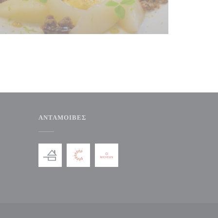
ΑΝΤΑΜΟΙΒΈΣ
άθυρο))
νέο παράθυρο))