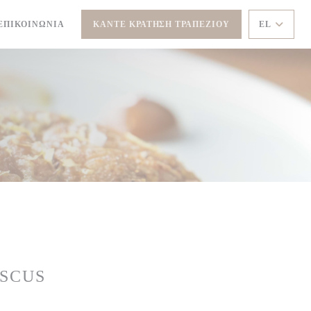
Ο ΠΑΡΆΘΥΡΟ))
ΕΠΙΚΟΙΝΩΝΊΑ
ΚΆΝΤΕ ΚΡΆΤΗΣΗ ΤΡΑΠΕΖΙΟΎ
EL
OSCUS