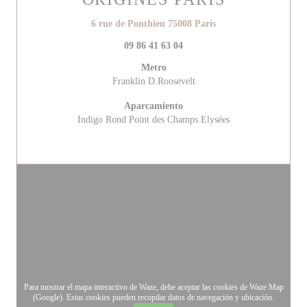
((abre en una nueva v
6 rue de Ponthieu 75008 Paris
09 86 41 63 04
Metro
Franklin D.Roosevelt
Aparcamiento
Indigo Rond Point des Champs Elysées
Para mostrar el mapa interactivo de Waze, debe aceptar las cookies de Waze Map
(Google). Estas cookies pueden recopilar datos de navegación y ubicación.