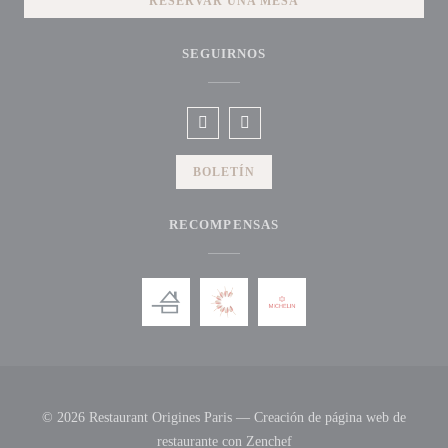
RESERVAR UNA MESA
SEGUIRNOS
Facebook ((abre en una nueva ventana
Instagram ((abre en una nueva v
BOLETÍN
RECOMPENSAS
© 2026 Restaurant Origines Paris — Creación de página web de
((abre en una nueva ventana
restaurante con
Zenchef