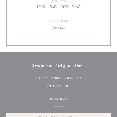
LUN
-
VIE
12:15 - 13:45
19:30 - 21:45
•
SAB
-
DOM
Cerrado
Restaurant Origines Paris
((abre en una nueva ven
6 rue de Ponthieu 75008 Paris
09 86 41 63 04
RESERVA