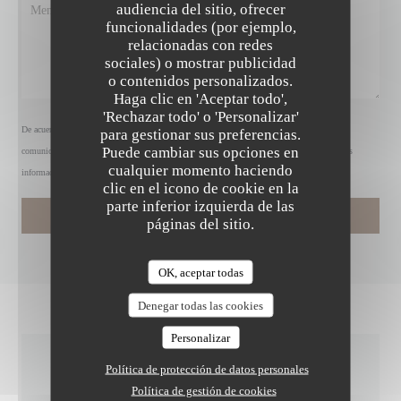
audiencia del sitio, ofrecer
funcionalidades (por ejemplo,
relacionadas con redes
sociales) o mostrar publicidad
o contenidos personalizados.
Haga clic en 'Aceptar todo',
'Rechazar todo' o 'Personalizar'
De acuerdo con la normativa de protección de datos, puede ejercer su derecho a no recibir
para gestionar sus preferencias.
Puede cambiar sus opciones en
comunicaciones comerciales inscribiéndose en la Lista Robinson:
listarobinson.es
. Para más
cualquier momento haciendo
información sobre el tratamiento de sus datos, consulte nuestra
política de privacidad
.
clic en el icono de cookie en la
parte inferior izquierda de las
páginas del sitio.
OK, aceptar todas
Denegar todas las cookies
Personalizar
Política de protección de datos personales
INFORMACIÓN
Política de gestión de cookies