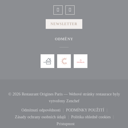
Facebook ((otevře se v novém okně))
Instagram ((otevře se v novém o
NEWSLETTER
ODMĚNY
© 2026 Restaurant Origines Paris — Webové stránky restaurace byly
((otevře se v novém okně))
vytvořeny
Zenchef
Odmítnutí odpovědnosti
PODMÍNKY POUŽITÍ
((otevře se v novém okně))
((otevře se v novém okně
Zásady ochrany osobních údajů
Politika ohledně cookies
((otevře se v novém okně))
((otevře se v novém 
Pristupnost
((otevře se v novém okně))