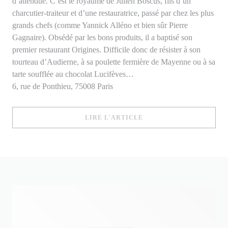
d’attendue. C’est le royaume de Julien Boscus, fils d’un
charcutier-traiteur et d’une restauratrice, passé par chez les plus
grands chefs (comme Yannick Alléno et bien sûr Pierre
Gagnaire). Obsédé par les bons produits, il a baptisé son
premier restaurant Origines. Difficile donc de résister à son
tourteau d’Audierne, à sa poulette fermière de Mayenne ou à sa
tarte soufflée au chocolat Lucifèves…
6, rue de Ponthieu, 75008 Paris
((OUVRE UNE NOUVELLE
LIRE L'ARTICLE