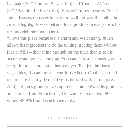
Gagnaire (3 *** on rue Balzac, 8th) and Yannick Alléno
(3***Pavillon Ledoyen, 8th), Boscus’ former mentors. “Chef
Julien Boscus deserves to be more well-known. His authentic
cuisine highlights seasonal and local produce in every dish; his
menus celebrate French terroir.
“I love this place because it’s warm and welcoming. Julien
allows his ingredients to do the talking, treating them without
fuss or frills – they shine through on the plate thanks to his
accurate and precise cooking. You can choose the tasting menu
or opt for à la carte, but either way you’ll enjoy the finest
vegetables, fish and meat”, confirms Alléno. On the seasonal
menu: hare à la royale or foie gras infused with lemongrass.
And, Origines proudly lives up to its name: 95% of its products
are sourced from French soil. The winery boasts over 800
wines, 99.9% from French vineyards.
((OUVRE UNE NOUVELLE
LIRE L'ARTICLE