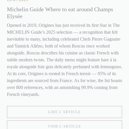
Michelin Guide Where to eat around Champs
Elysée
Opened in 2019, Origines has just received its first Star in The
MICHELIN Guide’s 2025 selection — a recognition that felt
inevitable to many, including celebrated Chefs Pierre Gagnaire
and Yannick Alléno, both of whom Boscus once worked
alongside. Boscus describes his cuisine as classic French with
subtle modern twists. The daily menu might feature hare à la
royale alongside foie gras delicately perfumed with lemongrass.
At its core, Origines is rooted in French terroir — 95% of its
ingredients are sourced from France. As for wine, the list boasts
over 800 references, with an astonishing 99.9% coming from
French vineyards.
((OUVRE UNE NOUVELLE
LIRE L'ARTICLE
((OUVRE UNE NOUVELLE
VOIR L'ARTICLE