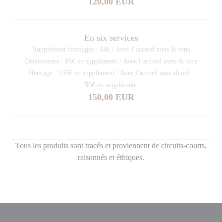
120,00 EUR
En six services
Supplément fromages : 14€ / Avec l’accord mets & vins
Découvertes : 85€ en supplément / Avec l’accord mets & vins
Héritage : 145€ en supplément / Avec l'accord sans alcool :
50€ en supplément
150,00 EUR
Tous les produits sont tracés et proviennent de circuits-courts,
raisonnés et éthiques.