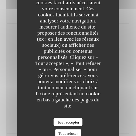
cookies facultatifs nécessitent
Morceaux modestes façon lobster roll.
votre consentement. Ces
64,00 EUR
cookies facultatifs servent à
analyser votre navigation,
mesurer l'audience du site,
proposer des fonctionnalités
Rouget Barbet De Vendée,
(ex : en lien avec les réseaux
Saisi à l’huile d’olive ; méli-mélo de légumes provençaux,
sociaux) ou afficher des
condiments ail noir et citron, sucs de bouillabaisse et rouille
publicités ou contenus
personnalisés. Cliquez sur «
onctueuse.
Tout accepter », « Tout refuser
59,00 EUR
» ou « Personnaliser » pour
gérer vos préférences. Vous
pouvez modifier vos choix à
Agneau Fermier Des Pays D’Oc,
tout moment en cliquant sur
l'icône représentant un cookie
Selle rôtie, socca et spirale de courgette relevée d’olives
en bas à gauche des pages du
Taggiasche et d’anchois de Cantabrie. Fleur de courgette
site.
farcie d’épaule façon polpette et jus condimenté parfumé à la
marjolaine.
62,00 EUR
Tout accepter
Tout refuser