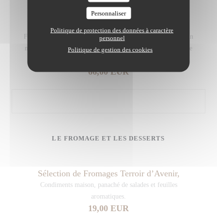
Bœuf Race Jersiaise De La Ferme Des Belles
Personnaliser
Robes,
Politique de protection des données à caractère
Faux filet grillé au barbecue ; aubergine fondante laquée d’un
personnel
miso artisanal, girolles de Sologne et tomates confites. Jus de
Politique de gestion des cookies
bœuf cuisiné et relevé d’un garum.
66,00 EUR
LE FROMAGE ET LES DESSERTS
Sélection de Fromages Terroir d’Avenir,
Condiments maison, panaché de salades et feuilles
aromatiques.
19,00 EUR