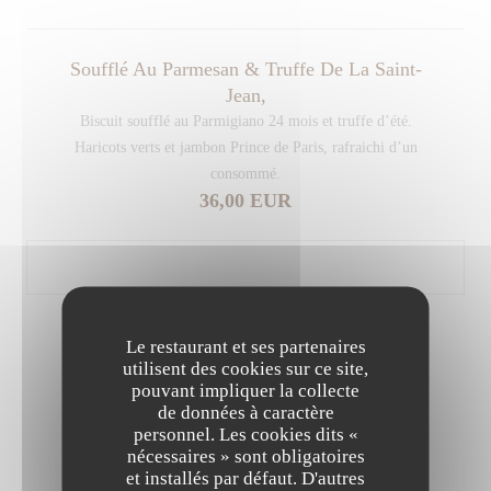
Soufflé Au Parmesan & Truffe De La Saint-
Jean,
Biscuit soufflé au Parmigiano 24 mois et truffe d’été.
Haricots verts et jambon Prince de Paris, rafraichi d’un
consommé.
36,00 EUR
Le restaurant et ses partenaires
PLATS
utilisent des cookies sur ce site,
pouvant impliquer la collecte
de données à caractère
Homard Bleu En Deux Apprêts,
personnel. Les cookies dits «
nécessaires » sont obligatoires
Au barbecue relevé d’une béarnaise coraillée à la tagette ;
et installés par défaut. D'autres
salade d’artichauts crus, parmesan et tomates confites.